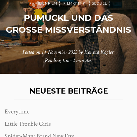
FAMILIENFILM
FILMKRITIK
SEQUEL
PUMUCKL UND DAS
GROSSE MISSVERSTÄNDNIS
Posted on
14. November 2025
by
Konrad Kögler
Reading time
2 minutes
NEUESTE BEITRÄGE
Everytime
Little Trouble Girls
Spider-Man: Brand New Day