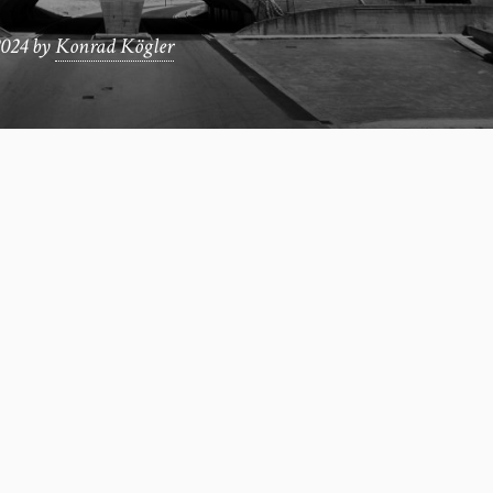
2024
by
Konrad Kögler