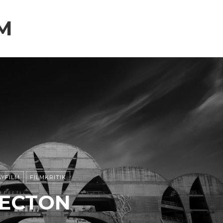
M
AYFILM
FILMKRITIK
TECTON