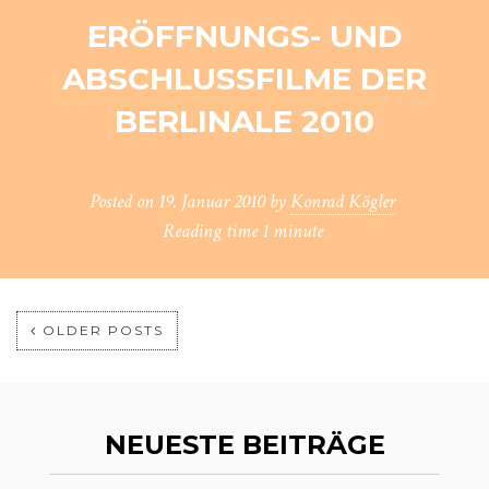
ERÖFFNUNGS- UND
ABSCHLUSSFILME DER
BERLINALE 2010
Posted on
19. Januar 2010
by
Konrad Kögler
Reading time
1 minute
OLDER POSTS
NEUESTE BEITRÄGE