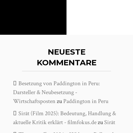
NEUESTE
KOMMENTARE
Besetzung von Paddington in Peru:
Darsteller & Neubesetzung -
Wirtschaftsposten
zu
Paddington in Peru
Sirāt (Film 2025): Bedeutung, Handlung &
aktuelle Kritik erklärt - filmfokus.de
zu
Sirāt