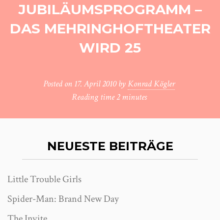
JUBILÄUMSPROGRAMM –
DAS MEHRINGHOFTHEATER
WIRD 25
Posted on
17. April 2010
by
Konrad Kögler
Reading time
2 minutes
NEUESTE BEITRÄGE
Little Trouble Girls
Spider-Man: Brand New Day
The Invite