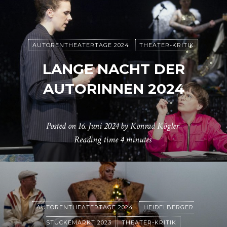
AUTORENTHEATERTAGE 2024
THEATER-KRITIK
LANGE NACHT DER
AUTORINNEN 2024
Posted on
16. Juni 2024
by
Konrad Kögler
Reading time
4 minutes
AUTORENTHEATERTAGE 2024
HEIDELBERGER
STÜCKEMARKT 2023
THEATER-KRITIK