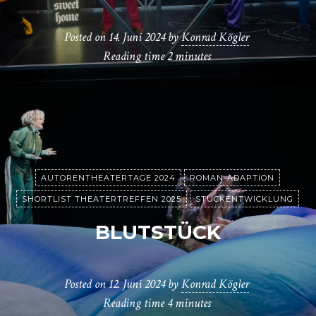
Posted on
14. Juni 2024
by
Konrad Kögler
Reading time
2 minutes
AUTORENTHEATERTAGE 2024
ROMAN-ADAPTION
SHORTLIST THEATERTREFFEN 2025
STÜCKENTWICKLUNG
BLUTSTÜCK
Posted on
12. Juni 2024
by
Konrad Kögler
Reading time
4 minutes