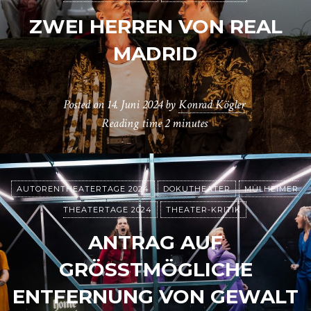
ZWEI HERREN VON REAL
MADRID
Posted on
14. Juni 2024
by
Konrad Kögler
Reading time
2 minutes
AUTORENTHEATERTAGE 2024
DOKUTHEATER
MÜLHEIMER
THEATERTAGE 2024
THEATER-KRITIK
ANTRAG AUF
GRÖSSTMÖGLICHE E
NTFERNUNG VON GEWALT