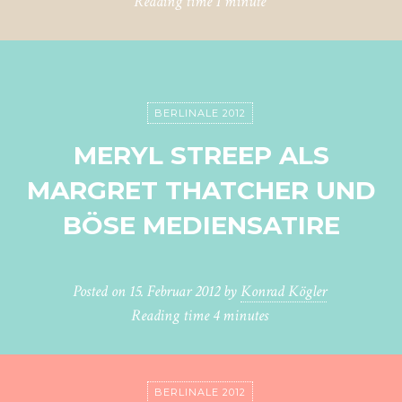
Reading time
1 minute
BERLINALE 2012
MERYL STREEP ALS
MARGRET THATCHER UND
BÖSE MEDIENSATIRE
Posted on
15. Februar 2012
by
Konrad Kögler
Reading time
4 minutes
BERLINALE 2012