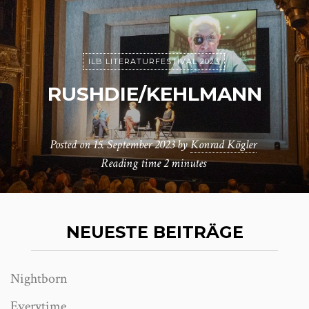
ILB LITERATURFESTIVAL 2023
RUSHDIE/KEHLMANN
Posted on
15. September 2023
by
Konrad Kögler
Reading time
2 minutes
NEUESTE BEITRÄGE
Nightborn
Everytime