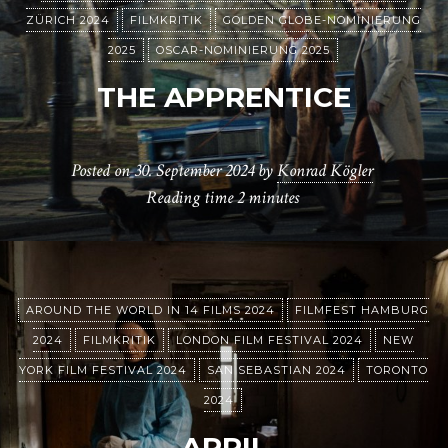
ZÜRICH 2024
FILMKRITIK
GOLDEN GLOBE-NOMINIERUNG
2025
OSCAR-NOMINIERUNG 2025
THE APPRENTICE
Posted on
30. September 2024
by
Konrad Kögler
Reading time
2 minutes
AROUND THE WORLD IN 14 FILMS 2024
FILMFEST HAMBURG
2024
FILMKRITIK
LONDON FILM FESTIVAL 2024
NEW
YORK FILM FESTIVAL 2024
SAN SEBASTIAN 2024
TORONTO
2024
APRIL