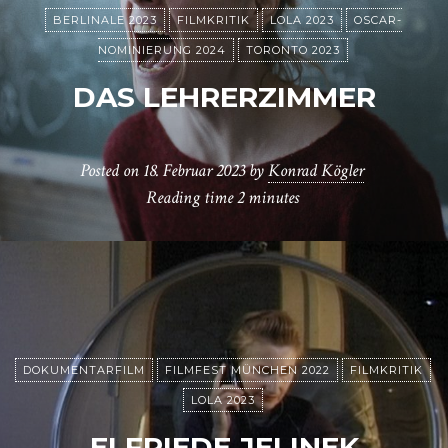
BERLINALE 2023
FILMKRITIK
LOLA 2023
OSCAR-
NOMINIERUNG 2024
TORONTO 2023
DAS LEHRERZIMMER
Posted on
18. Februar 2023
by
Konrad Kögler
Reading time
2 minutes
DOKUMENTARFILM
FILMFEST MÜNCHEN 2022
FILMKRITIK
LOLA 2023
ELFRIEDE JELINEK