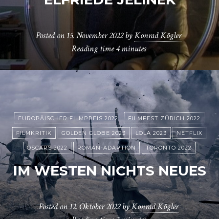
Posted on
15. November 2022
by
Konrad Kögler
Reading time
4 minutes
EUROPÄISCHER FILMPREIS 2022
FILMFEST ZÜRICH 2022
FILMKRITIK
GOLDEN GLOBE 2023
LOLA 2023
NETFLIX
OSCARS 2022
ROMAN-ADAPTION
TORONTO 2022
IM WESTEN NICHTS NEUES
Posted on
12. Oktober 2022
by
Konrad Kögler