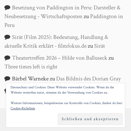
Besetzung von Paddington in Peru: Darsteller &
Neubesetzung - Wirtschaftsposten
zu
Paddington in
Peru
Sirāt (Film 2025): Bedeutung, Handlung &
aktuelle Kritik erklärt - filmfokus.de
zu
Sirāt
Theatertreffen 2026 – Hilde von Balluseck
zu
Three times left is right
Bärbel Warneke
zu
Das Bildnis des Dorian Gray
Datenschutz und Cookies: Diese Website verwendet Cookies. Wenn du die
Helga Wanke
zu
Antigone
Website weiterhin nutzt, stimmst du der Verwendung von Cookies zu.
Weitere Informationen, beispielsweise zur Kontrolle von Cookies, findest du hier:
Cookie-Richtlinie
PROUDLY POWERED BY WORDPRESS
|
THEME:
SILVIO BY
SILOCREATIVO
.