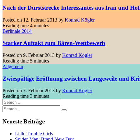
Nach der Durststrecke Interessantes aus Iran und Ho
Posted on
12. Februar 2013
by
Konrad Kögler
Reading time
4 minutes
Berlinale 2014
Starker Auftakt zum Bären-Wettbewerb
Posted on
9. Februar 2013
by
Konrad Kögler
Reading time
5 minutes
Allgemein
Zwiespältige Eröffnung zwischen Langeweile und Kr
Posted on
7. Februar 2013
by
Konrad Kögler
Reading time
3 minutes
Neueste Beiträge
Little Trouble Girls
Spider-Man: Brand New Day