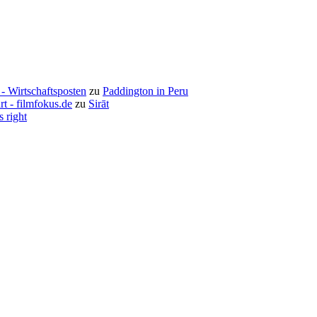
- Wirtschaftsposten
zu
Paddington in Peru
rt - filmfokus.de
zu
Sirāt
s right