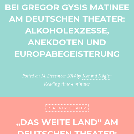
BEI GREGOR GYSIS MATINEE
AM DEUTSCHEN THEATER:
ALKOHOLEXZESSE,
ANEKDOTEN UND
EUROPABEGEISTERUNG
Posted on
14. Dezember 2014
by
Konrad Kögler
Reading time
4 minutes
BERLINER THEATER
„DAS WEITE LAND“ AM
DEUTSCHEN THEATER: