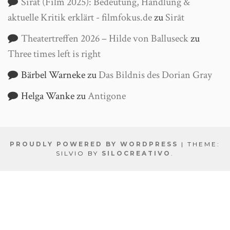
Sirāt (Film 2025): Bedeutung, Handlung &
aktuelle Kritik erklärt - filmfokus.de
zu
Sirāt
Theatertreffen 2026 – Hilde von Balluseck
zu
Three times left is right
Bärbel Warneke
zu
Das Bildnis des Dorian Gray
Helga Wanke
zu
Antigone
PROUDLY POWERED BY WORDPRESS
|
THEME:
SILVIO BY
SILOCREATIVO
.