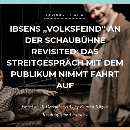
BERLINER THEATER
IBSENS „VOLKSFEIND“ AN
DER SCHAUBÜHNE
REVISITED: DAS
STREITGESPRÄCH MIT DEM
PUBLIKUM NIMMT FAHRT
AUF
Posted on
18. Dezember 2014
by
Konrad Kögler
Reading time
4 minutes