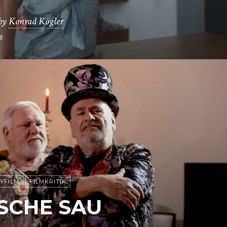
by
Konrad Kögler
s
YFILM
FILMKRITIK
SCHE SAU