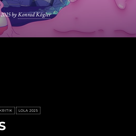
 2025
by
Konrad Kögler
KRITIK
LOLA 2025
S