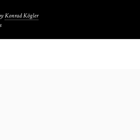
by
Konrad Kögler
s