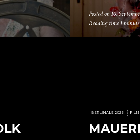
Posted on
10. Septembe
Reading time
1 minute
BERLINALE 2025
FILM
OLK
MAUER