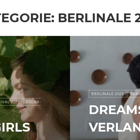
EGORIE:
BERLINALE 
BERLINALE 2025
FILM
IVAL 2025
OSCAR-
DREAMS
IRLS
VERLA