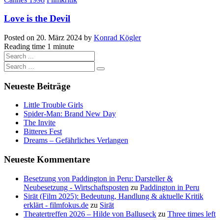
Love is the Devil
Posted on
20. März 2024
by
Konrad Kögler
Reading time
1 minute
Neueste Beiträge
Little Trouble Girls
Spider-Man: Brand New Day
The Invite
Bitteres Fest
Dreams – Gefährliches Verlangen
Neueste Kommentare
Besetzung von Paddington in Peru: Darsteller &
Neubesetzung - Wirtschaftsposten
zu
Paddington in Peru
Sirāt (Film 2025): Bedeutung, Handlung & aktuelle Kritik
erklärt - filmfokus.de
zu
Sirāt
Theatertreffen 2026 – Hilde von Balluseck
zu
Three times left