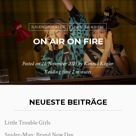
JUGENDTHEATER
THEATER-KRITIK
ON AIR ON FIRE
Posted on
22. November 2025
by
Konrad Kögler
Reading time
2 minutes
NEUESTE BEITRÄGE
Little Trouble Girls
Spider-Man: Brand New Day