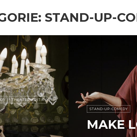
GORIE:
STAND-UP-C
EDY
THEATER-KRITIK
STAND-UP-COMEDY
MAKE 