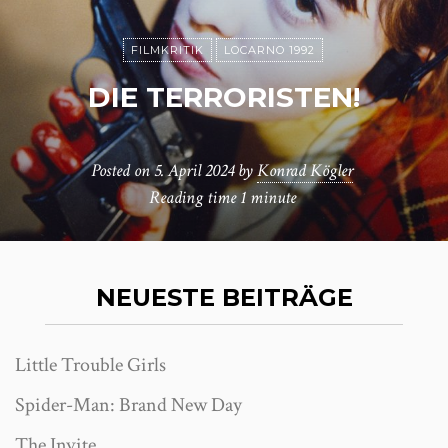
FILMKRITIK
LOCARNO 1992
DIE TERRORISTEN!
Posted on
5. April 2024
by
Konrad Kögler
Reading time
1 minute
NEUESTE BEITRÄGE
Little Trouble Girls
Spider-Man: Brand New Day
The Invite