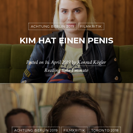
ACHTUNG BERLIN 2019
FILMKRITIK
KIM HAT EINEN PENIS
Posted on
16. April 2019
by
Konrad Kögler
Reading time
1 minute
ACHTUNG BERLIN 2019
FILMKRITIK
TORONTO 2018