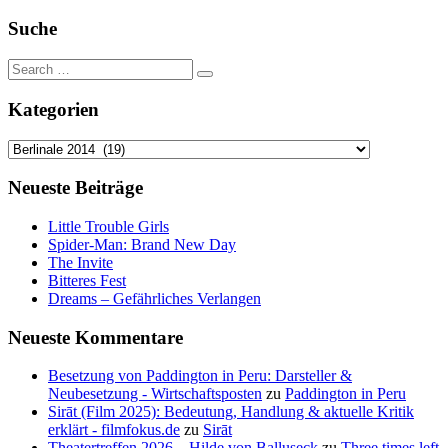
Suche
Kategorien
Kategorien
Neueste Beiträge
Little Trouble Girls
Spider-Man: Brand New Day
The Invite
Bitteres Fest
Dreams – Gefährliches Verlangen
Neueste Kommentare
Besetzung von Paddington in Peru: Darsteller &
Neubesetzung - Wirtschaftsposten
zu
Paddington in Peru
Sirāt (Film 2025): Bedeutung, Handlung & aktuelle Kritik
erklärt - filmfokus.de
zu
Sirāt
Theatertreffen 2026 – Hilde von Balluseck
zu
Three times left