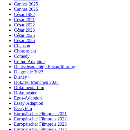
Cannes 2025
Cannes 2026
César 1982
César 2021
César 2022
César 2023
César 2025
César 2026
Chanson
Chorprojekt
Comedy
Comic-Adaption
Deutschsprachige Erstaufführung
Diagonale 2023
Disney+
Dok.fest München 2025
Dokumentarfilm
Dokutheater
Epos-Adaption
Essay-Adaption
Essayfilm
Europäischer Filmpreis 2021
Europäischer Filmpreis 2022
Europäischer Filmpreis 2023
Europäischer Filmpreis 2024