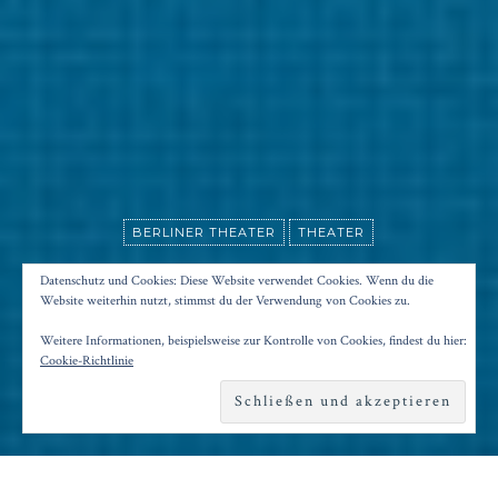
BERLINER THEATER
THEATER
„GEÄCHTET“ AM KUDAMM
Datenschutz und Cookies: Diese Website verwendet Cookies. Wenn du die
Website weiterhin nutzt, stimmst du der Verwendung von Cookies zu.
Weitere Informationen, beispielsweise zur Kontrolle von Cookies, findest du hier:
Posted on
18. März 2016
by
Konrad Kögler
Cookie-Richtlinie
Reading time
2 minutes