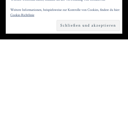
Weitere Informationen, beispielsweise zur Kontrolle von Cookies, findest du hier:
Posted on
21. Dezember 2025
by
Konrad Kögler
Cookie-Richtlinie
Reading time
2 minutes
E
rst im Frühjahr 2025 erschien Georgi
Demidows Roman „Zwei Staatsanwälte“
in deutscher Übersetzung. Der Physiker litt
selbst 14 Jahre im Gulag, seine Manuskripte
wurden Anfang der 1980er vom KGB
konfisziert und ersrt kurz nach seinem Tod
während Gorbatschows Perestroika freigegeben.