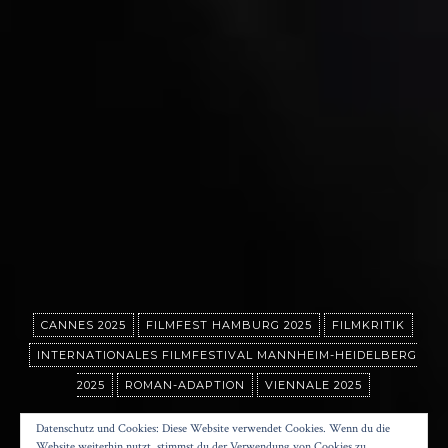
CANNES 2025
FILMFEST HAMBURG 2025
FILMKRITIK
INTERNATIONALES FILMFESTIVAL MANNHEIM-HEIDELBERG
2025
ROMAN-ADAPTION
VIENNALE 2025
ZWEI STAATSANWÄLTE
Datenschutz und Cookies: Diese Website verwendet Cookies. Wenn du die
Website weiterhin nutzt, stimmst du der Verwendung von Cookies zu.