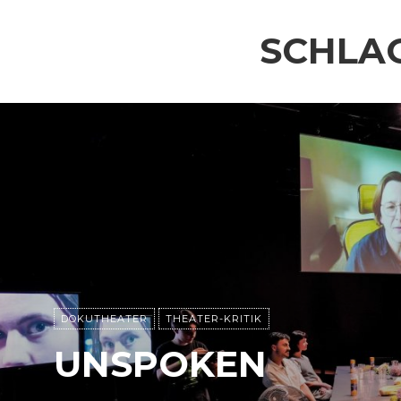
SCHLA
DOKUTHEATER
THEATER-KRITIK
UNSPOKEN