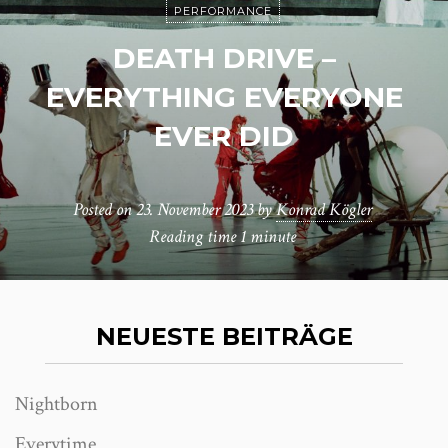
PERFORMANCE
DEATH DRIVE –
EVERYTHING EVERYONE
EVER DID
Posted on
23. November 2023
by
Konrad Kögler
Reading time
1 minute
NEUESTE BEITRÄGE
Nightborn
Everytime