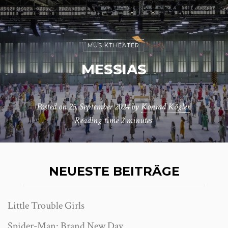
MUSIKTHEATER
MESSIAS
Posted on
25. September 2024
by
Konrad Kögler
Reading time
2 minutes
NEUESTE BEITRÄGE
Little Trouble Girls
Spider-Man: Brand New Day