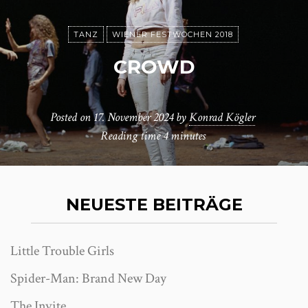
TANZ
WIENER FESTWOCHEN 2018
CROWD
Posted on
17. November 2024
by
Konrad Kögler
Reading time
4 minutes
NEUESTE BEITRÄGE
Little Trouble Girls
Spider-Man: Brand New Day
The Invite