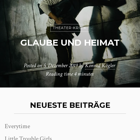
THEATER-KRITIK
GLAUBE UND HEIMAT
Posted on
5. Dezember 2019
by
Konrad Kögler
Reading time
4 minutes
NEUESTE BEITRÄGE
Everytime
Little Trouble Girls