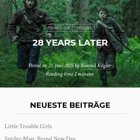
FILMKRITIK
SEQUEL
28 YEARS LATER
Posted on
23. Juni 2025
by
Konrad Kögler
Reading time
2 minutes
NEUESTE BEITRÄGE
Little Trouble Girls
Spider-Man: Brand New Day