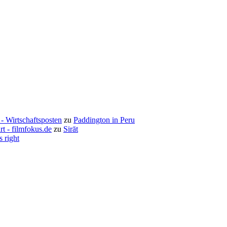
- Wirtschaftsposten
zu
Paddington in Peru
rt - filmfokus.de
zu
Sirāt
s right