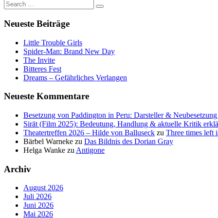
Neueste Beiträge
Little Trouble Girls
Spider-Man: Brand New Day
The Invite
Bitteres Fest
Dreams – Gefährliches Verlangen
Neueste Kommentare
Besetzung von Paddington in Peru: Darsteller & Neubesetzung 
Sirāt (Film 2025): Bedeutung, Handlung & aktuelle Kritik erklä
Theatertreffen 2026 – Hilde von Balluseck
zu
Three times left i
Bärbel Warneke
zu
Das Bildnis des Dorian Gray
Helga Wanke
zu
Antigone
Archiv
August 2026
Juli 2026
Juni 2026
Mai 2026