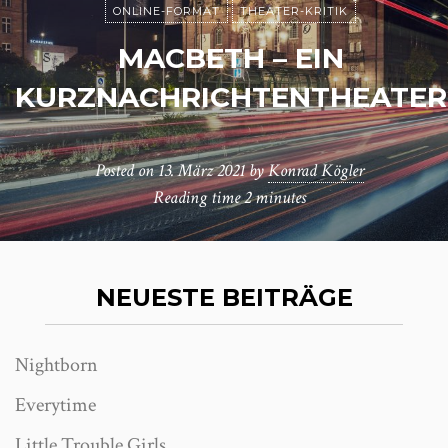
ONLINE-FORMAT
THEATER-KRITIK
MACBETH – EIN
KURZNACHRICHTENTHEATER
Posted on
13. März 2021
by
Konrad Kögler
Reading time
2 minutes
NEUESTE BEITRÄGE
Nightborn
Everytime
Little Trouble Girls