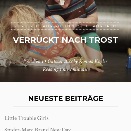
SHORTLIST THEATERTREFFEN 2023
THEATER-KRITIK
VERRÜCKT NACH TROST
Posted on
10. Oktober 2022
by
Konrad Kögler
Reading time
2 minutes
NEUESTE BEITRÄGE
Little Trouble Girls
Spider-Man: Brand New Day