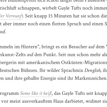
ere Bühnenprofis sich schon längst beim Pausentee
rischluft schnappen, wirbelt Gayle Tufts noch immer
der Vernunft
.
Seit knapp 15 Minuten hat sie schon di
zt aber immer noch einen flotten Spruch und einen 
uf.
mmeln im Hintern", bringt es ein Besucher auf de
kunst-Zelts auf den Punkt. Seit nun schon mehr als
bergerin mit amerikanischem Ostküsten-Migration
deutschen Bühnen. Ihr wilder Sprachmix
Denglish,
i
n und ihre geballte Energie sind ihr Markenzeichen
 Programm
Some like it heiß
, das Gayle Tufts seit kna
or meist ausverkauftem Haus darbietet, widmet sich