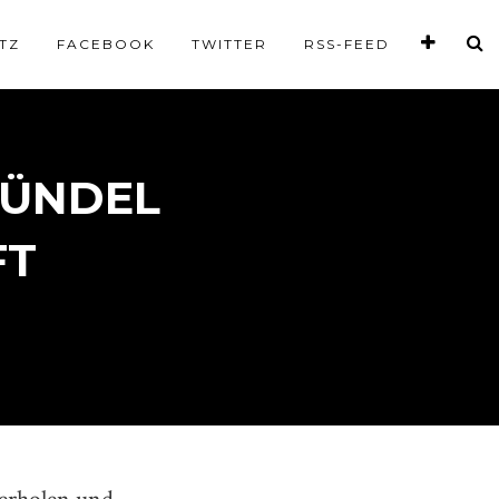
TZ
FACEBOOK
TWITTER
RSS-FEED
BÜNDEL
FT