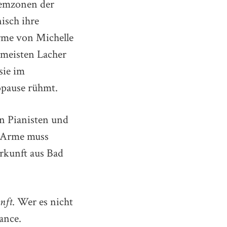
blemzonen der
isch ihre
rme von Michelle
 meisten Lacher
sie im
nopause rühmt.
n Pianisten und
r Arme muss
erkunft aus Bad
nft
. Wer es nicht
hance.