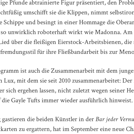
nige Pfunde abtrainierte Figur präsentiert, den Pro
chtfüßig umschifft sie die Klippen, nimmt selbstiron
e Schippe und besingt in einer Hommage die Obera
 so unwirklich roboterhaft wirkt wie Madonna. Am
 Lied über die fleißigen Eierstock-Arbeitsbienen, die 
rfremdungsstil für ihre Fließbandarbeit bis zur Me
gramm ist auch die Zusammenarbeit mit dem junge
 Lux, mit dem sie seit 2010 zusammenarbeitet: De
er sich ergehen lassen, nicht zuletzt wegen seiner H
 die Gayle Tufts immer wieder ausführlich hinweist.
gastieren die beiden Künstler in der
Bar jeder Vernu
tkarten zu ergattern, hat im September eine neue C