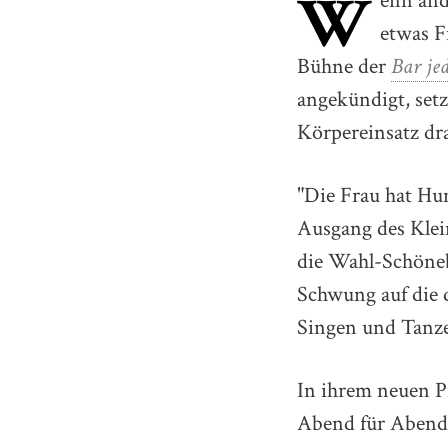
W
enn and
etwas F
Bühne der
Bar je
angekündigt, set
Körpereinsatz dra
"Die Frau hat Hu
Ausgang des Klein
die Wahl-Schöne
Schwung auf die 
Singen und Tanze
In ihrem neuen
Abend für Abend v