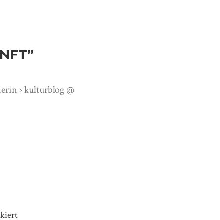
UNFT
”
nerin › kulturblog @
kiert