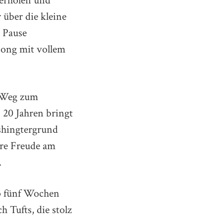
 erholen und
 über die kleine
e Pause
Song mit vollem
m Weg zum
 20 Jahren bringt
shingtergrund
hre Freude am
.
pp fünf Wochen
 Tufts, die stolz