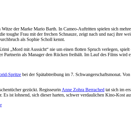
hen Witze der Marke Mario Barth. In Cameo-Auftritten spielen sich meh
 die toughe Frau mit der frechen Schnauze, zeigt nach und nacj ihre weic
Durchbruch als Sophie Scholl kennt.
-Krimi „Mord mit Aussicht“ nie um einen flotten Spruch verlegen, spiel
r Partnerin als Manager den Rücken freihält. Im Lauf des Films wird er
rid-Spritze
bei der Spätabtreibung im 7. Schwangerschaftsmonat. Von
aschentücher gezückt. Regisseurin
Anne Zohra Berrached
tat sich im er
 Es ist lohnend, sich dieser harten, schwer verdaulichen Kino-Kost au
r