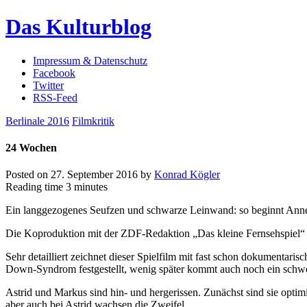
Das Kulturblog
Impressum & Datenschutz
Facebook
Twitter
RSS-Feed
Berlinale 2016
Filmkritik
24 Wochen
Posted on
27. September 2016
by
Konrad Kögler
Reading time
3 minutes
Ein langgezogenes Seufzen und schwarze Leinwand: so beginnt Ann
Die Koproduktion mit der ZDF-Redaktion „Das kleine Fernsehspiel
Sehr detailliert zeichnet dieser Spielfilm mit fast schon dokumentar
Down-Syndrom festgestellt, wenig später kommt auch noch ein schwe
Astrid und Markus sind hin- und hergerissen. Zunächst sind sie opti
aber auch bei Astrid wachsen die Zweifel.