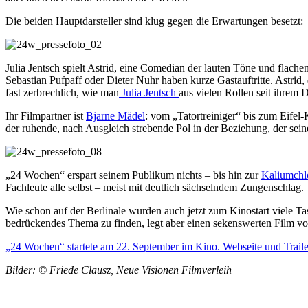
Die beiden Hauptdarsteller sind klug gegen die Erwartungen besetzt:
Julia Jentsch spielt Astrid, eine Comedian der lauten Töne und flac
Sebastian Pufpaff oder Dieter Nuhr haben kurze Gastauftritte. Astrid,
fast zerbrechlich, wie man
Julia Jentsch
aus vielen Rollen seit ihrem 
Ihr Filmpartner ist
Bjarne Mädel
: vom „Tatortreiniger“ bis zum Eifel
der ruhende, nach Ausgleich strebende Pol in der Beziehung, der seine
„24 Wochen“ erspart seinem Publikum nichts – bis hin zur
Kaliumchlo
Fachleute alle selbst – meist mit deutlich sächselndem Zungenschlag.
Wie schon auf der Berlinale wurden auch jetzt zum Kinostart viele T
bedrückendes Thema zu finden, legt aber einen sekenswerten Film vor.
„24 Wochen“ startete am 22. September im Kino. Webseite und Traile
Bilder: © Friede Clausz, Neue Visionen Filmverleih