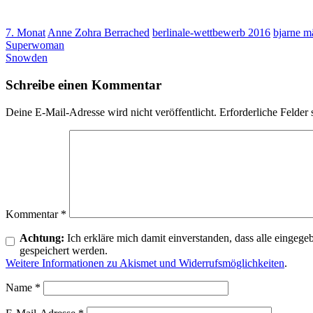
7. Monat
Anne Zohra Berrached
berlinale-wettbewerb 2016
bjarne m
Post
Superwoman
Snowden
navigation
Schreibe einen Kommentar
Deine E-Mail-Adresse wird nicht veröffentlicht.
Erforderliche Felder 
Kommentar
*
Achtung:
Ich erkläre mich damit einverstanden, dass alle ein
gespeichert werden.
Weitere Informationen zu Akismet und Widerrufsmöglichkeiten
.
Name
*