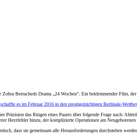
e Zohra Berracheds Drama „24 Wochen“. Ein beklemmender Film, der w
“
schaffte es im Februar 2016 in den prestigeträchtigen Berlinale-Wet
ischer Präzision das Ringen eines Paares über folgende Frage nach: Abt
rer Herzfehler hinzu, der komplizierte Operationen am Neugeborenen 
mistisch, dass sie gemeinsam alle Herausforderungen durchstehen werde