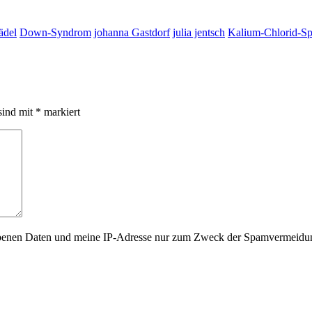
ädel
Down-Syndrom
johanna Gastdorf
julia jentsch
Kalium-Chlorid-Sp
sind mit
*
markiert
gegebenen Daten und meine IP-Adresse nur zum Zweck der Spamvermeid