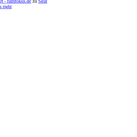
rt - filmfokus.de
zu
Sirāt
s right