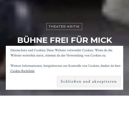
THEATER-KRITIK
BÜHNE FREI FÜR MICK
LEVCIK
Datenschutz und Cookies: Diese Website verwendet Cookies. Wenn du die
Website weiterhin nutzt, stimmst du der Verwendung von Cookies zu.
Weitere Informationen, beispielsweise zur Kontrolle von Cookies, findest du hier:
Posted on
23. Januar 2017
by
Konrad Kögler
Cookie-Richtlinie
Reading time
4 minutes
A
ls Boulevard-Komödien voller überhitzer
Diskursschleifen, die die Herzen von