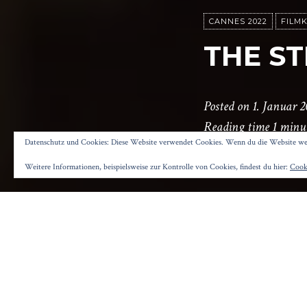
CANNES 2022
FILMK
THE S
Posted on
1. Januar 
Reading time
1 minu
Datenschutz und Cookies: Diese Website verwendet Cookies. Wenn du die Website wei
Weitere Informationen, beispielsweise zur Kontrolle von Cookies, findest du hier:
Cooki
A
uf einer w
Morcombe,
Zwei schweigsame
Harris) soll für 