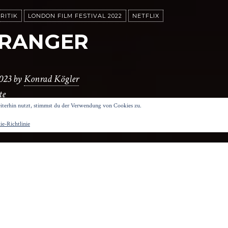
RITIK
LONDON FILM FESTIVAL 2022
NETFLIX
TRANGER
2023
by
Konrad Kögler
te
terhin nutzt, stimmst du der Verwendung von Cookies zu.
e-Richtlinie
ahren Begebenheit, den Ermittlungen nach dem Mor
 beruht dieses düstere Krimi-Kammerspiel von Th
 bärtige Männer nähern sich einander tastend an: 
ein Syndikat arbeiten, muss sich bei Befragungen und 