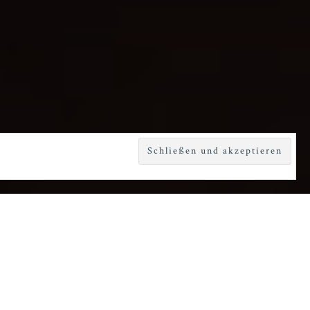
d an Daniel
omas M. Wright.
Henry (Sean
ersten kleinen