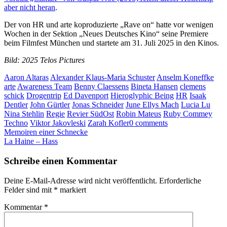
aber nicht heran
.
Der von HR und arte koproduzierte „Rave on“ hatte vor wenigen
Wochen in der Sektion „Neues Deutsches Kino“ seine Premiere
beim Filmfest München und startete am 31. Juli 2025 in den Kinos.
Bild: 2025 Telos Pictures
Aaron Altaras
Alexander Klaus-Maria Schuster
Anselm Koneffke
arte
Awareness Team
Benny Claessens
Bineta Hansen
clemens
schick
Drogentrip
Ed Davenport
Hieroglyphic Being
HR
Isaak
Dentler
John Gürtler
Jonas Schneider
June Ellys Mach
Lucia Lu
Nina Stehlin
Regie
Revier SüdOst
Robin Mateus
Ruby Commey
Techno
Viktor Jakovleski
Zarah Kofler
0 comments
Post
Memoiren einer Schnecke
La Haine – Hass
navigation
Schreibe einen Kommentar
Deine E-Mail-Adresse wird nicht veröffentlicht.
Erforderliche
Felder sind mit
*
markiert
Kommentar
*