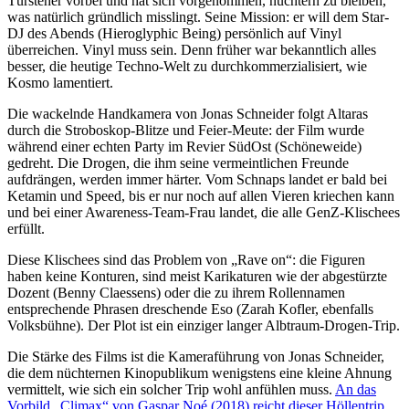
Türsteher vorbei und hat sich vorgenommen, nüchtern zu bleiben,
was natürlich gründlich misslingt. Seine Mission: er will dem Star-
DJ des Abends (Hieroglyphic Being) persönlich auf Vinyl
überreichen. Vinyl muss sein. Denn früher war bekanntlich alles
besser, die heutige Techno-Welt zu durchkommerzialisiert, wie
Kosmo lamentiert.
Die wackelnde Handkamera von Jonas Schneider folgt Altaras
durch die Stroboskop-Blitze und Feier-Meute: der Film wurde
während einer echten Party im Revier SüdOst (Schöneweide)
gedreht. Die Drogen, die ihm seine vermeintlichen Freunde
aufdrängen, werden immer härter. Vom Schnaps landet er bald bei
Ketamin und Speed, bis er nur noch auf allen Vieren kriechen kann
und bei einer Awareness-Team-Frau landet, die alle GenZ-Klischees
erfüllt.
Diese Klischees sind das Problem von „Rave on“: die Figuren
haben keine Konturen, sind meist Karikaturen wie der abgestürzte
Dozent (Benny Claessens) oder die zu ihrem Rollennamen
entsprechende Phrasen dreschende Eso (Zarah Kofler, ebenfalls
Volksbühne). Der Plot ist ein einziger langer Albtraum-Drogen-Trip.
Die Stärke des Films ist die Kameraführung von Jonas Schneider,
die dem nüchternen Kinopublikum wenigstens eine kleine Ahnung
vermittelt, wie sich ein solcher Trip wohl anfühlen muss.
An das
Vorbild „Climax“ von Gaspar Noé (2018) reicht dieser Höllentrip