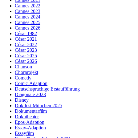
Cannes 2021
Cannes 2022
Cannes 2023
Cannes 2024
Cannes 2025
Cannes 2026
César 1982
César 2021
César 2022
César 2023
César 2025
César 2026
Chanson
Chorprojekt
Comedy
Comic-Adaption
Deutschsprachige Erstaufführung
Diagonale 2023
Disney+
Dok.fest München 2025
Dokumentarfilm
Dokutheater
Epos-Adaption
Essay-Adaption
Essayfilm