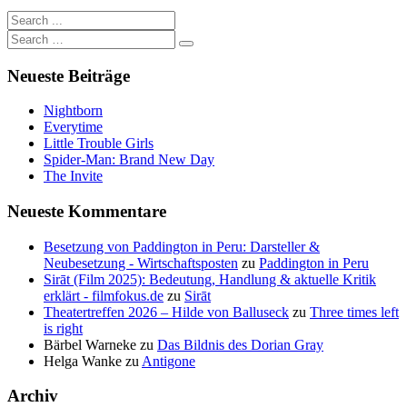
Neueste Beiträge
Nightborn
Everytime
Little Trouble Girls
Spider-Man: Brand New Day
The Invite
Neueste Kommentare
Besetzung von Paddington in Peru: Darsteller &
Neubesetzung - Wirtschaftsposten
zu
Paddington in Peru
Sirāt (Film 2025): Bedeutung, Handlung & aktuelle Kritik
erklärt - filmfokus.de
zu
Sirāt
Theatertreffen 2026 – Hilde von Balluseck
zu
Three times left
is right
Bärbel Warneke
zu
Das Bildnis des Dorian Gray
Helga Wanke
zu
Antigone
Archiv