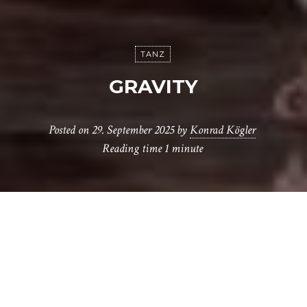
TANZ
GRAVITY
Posted on
29. September 2025
by
Konrad Kögler
Reading time
1 minute
H
ighlight des Tanztreffens der Jugend, das
alljährlich im Haus der Berliner Festspiele
stattfindet, war das gestrige Gastspiel des
National Youth Dance Company, die in London