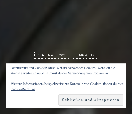
BERLINALE 2025
FILMKRITIK
DAS TIEFSTE BLAU
Datenschutz und Cookies: Diese Website verwendet Cookies. Wenn du die
Website weiterhin nutzt, stimmst du der Verwendung von Cookies zu.
Weitere Informationen, beispielsweise zur Kontrolle von Cookies, findest du hier:
Posted on
1. Oktober 2025
by
Konrad Kögler
Cookie-Richtlinie
Reading time
1 minute