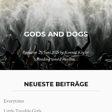
TANZ
GODS AND DOGS
Posted on
29. Juni 2025
by
Konrad Kögler
Reading time
2 minutes
NEUESTE BEITRÄGE
Everytime
Little Trouble Girls