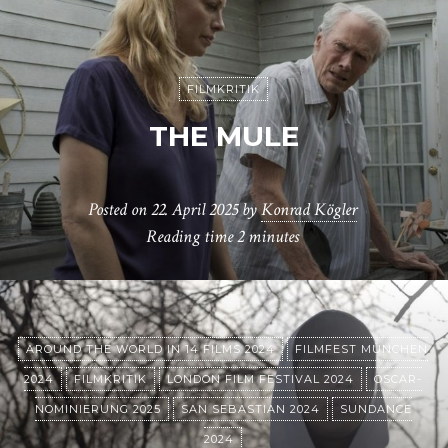
FILMKRITIK
THE MULE
Posted on
22. April 2025
by
Konrad Kögler
Reading time
2 minutes
AROUND THE WORLD IN 14 FILMS 2024
FILMFEST MÜNCHEN
2024
FILMKRITIK
LONDON FILM FESTIVAL 2024
OSCAR-
NOMINIERUNG 2025
SAN SEBASTIAN 2024
SUNDANCE
2024