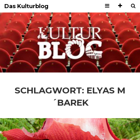
Das Kulturblog
SCHLAGWORT:
ELYAS M
´BAREK