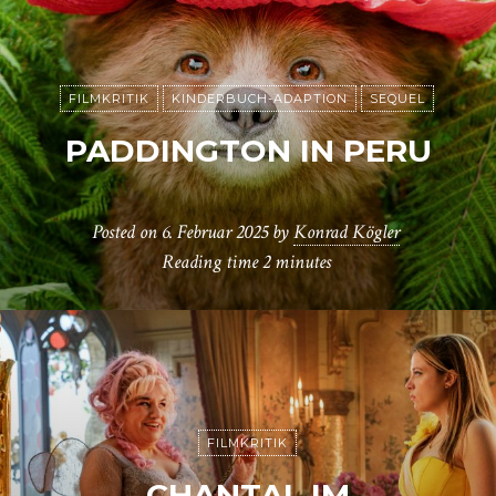
FILMKRITIK
KINDERBUCH-ADAPTION
SEQUEL
PADDINGTON IN PERU
Posted on
6. Februar 2025
by
Konrad Kögler
Reading time
2 minutes
FILMKRITIK
CHANTAL IM