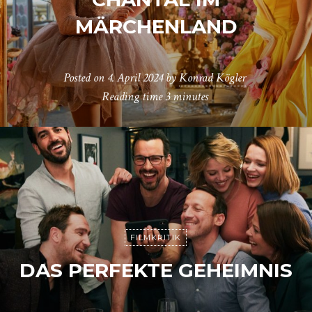
MÄRCHENLAND
Posted on
4. April 2024
by
Konrad Kögler
Reading time
3 minutes
FILMKRITIK
DAS PERFEKTE GEHEIMNIS