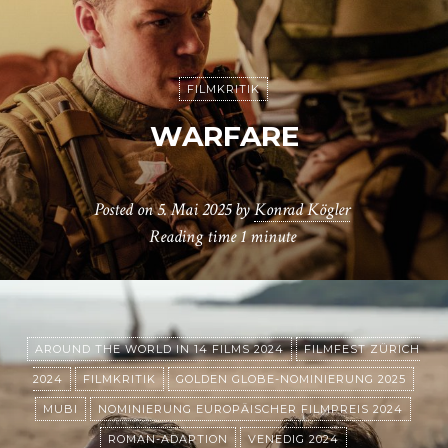
FILMKRITIK
WARFARE
Posted on
5. Mai 2025
by
Konrad Kögler
Reading time
1 minute
AROUND THE WORLD IN 14 FILMS 2024
FILMFEST ZÜRICH
2024
FILMKRITIK
GOLDEN GLOBE-NOMINIERUNG 2025
MUBI
NOMINIERUNG EUROPÄISCHER FILMPREIS 2024
ROMAN-ADAPTION
VENEDIG 2024