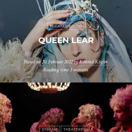
THEATER-KRITIK
QUEEN LEAR
Posted on
20. Februar 2022
by
Konrad Kögler
Reading time
3 minutes
STREAM
THEATERFILM