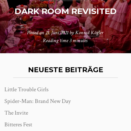
DARK ROOM REVISITED
Posted on
21. Juni 2021
by
Konrad Kögler
Reading time
3 minutes
NEUESTE BEITRÄGE
Little Trouble Girls
Spider-Man: Brand New Day
The Invite
Bitteres Fest