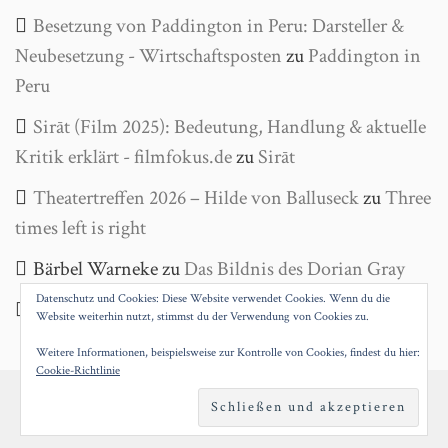
Besetzung von Paddington in Peru: Darsteller &
Neubesetzung - Wirtschaftsposten
zu
Paddington in
Peru
Sirāt (Film 2025): Bedeutung, Handlung & aktuelle
Kritik erklärt - filmfokus.de
zu
Sirāt
Theatertreffen 2026 – Hilde von Balluseck
zu
Three
times left is right
Bärbel Warneke
zu
Das Bildnis des Dorian Gray
Datenschutz und Cookies: Diese Website verwendet Cookies. Wenn du die
Helga Wanke
zu
Antigone
Website weiterhin nutzt, stimmst du der Verwendung von Cookies zu.
Weitere Informationen, beispielsweise zur Kontrolle von Cookies, findest du hier:
Cookie-Richtlinie
PROUDLY POWERED BY WORDPRESS
|
THEME:
SILVIO BY
SILOCREATIVO
.