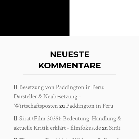
NEUESTE
KOMMENTARE
Besetzung von Paddington in Peru:
Darsteller & Neubesetzung -
Wirtschaftsposten
zu
Paddington in Peru
Sirāt (Film 2025): Bedeutung, Handlung &
aktuelle Kritik erklärt - filmfokus.de
zu
Sirāt