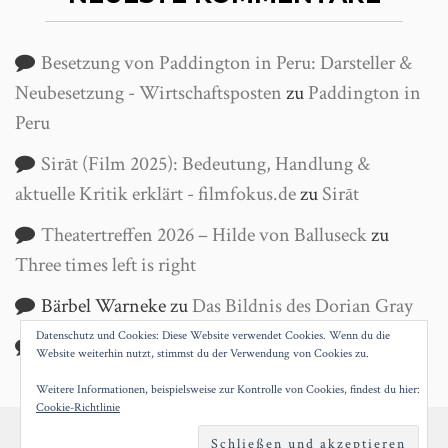
Besetzung von Paddington in Peru: Darsteller &
Neubesetzung - Wirtschaftsposten
zu
Paddington in
Peru
Sirāt (Film 2025): Bedeutung, Handlung &
aktuelle Kritik erklärt - filmfokus.de
zu
Sirāt
Theatertreffen 2026 – Hilde von Balluseck
zu
Three times left is right
Bärbel Warneke
zu
Das Bildnis des Dorian Gray
Datenschutz und Cookies: Diese Website verwendet Cookies. Wenn du die
Helga Wanke
zu
Antigone
Website weiterhin nutzt, stimmst du der Verwendung von Cookies zu.
Weitere Informationen, beispielsweise zur Kontrolle von Cookies, findest du hier:
Cookie-Richtlinie
PROUDLY POWERED BY WORDPRESS
|
THEME: