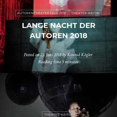
AUTORENTHEATERTAGE 2018
THEATER-KRITIK
LANGE NACHT DER
AUTOREN 2018
Posted on
23. Juni 2018
by
Konrad Kögler
Reading time
5 minutes
THEATER-KRITIK