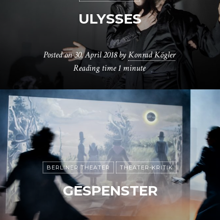
ULYSSES
Posted on
30. April 2018
by
Konrad Kögler
Reading time
1 minute
BERLINER THEATER
THEATER-KRITIK
GESPENSTER