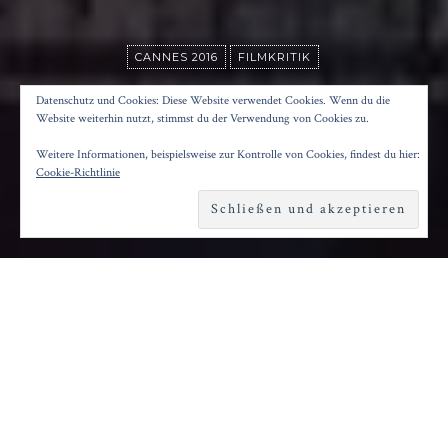
CANNES 2016
FILMKRITIK
DIE TASCHENDIEBIN
Datenschutz und Cookies: Diese Website verwendet Cookies. Wenn du die
Website weiterhin nutzt, stimmst du der Verwendung von Cookies zu.
Weitere Informationen, beispielsweise zur Kontrolle von Cookies, findest du hier:
Posted on
11. Januar 2017
by
Konrad Kögler
Cookie-Richtlinie
Reading time
4 minutes
D
er Wettbewerb von Cannes 2016 war
geprägt von Filmen, die das übliche
Kinolängen-Format von 90 bis 120 Minuten
deutlich sprengten: neben
„Toni Erdmann“
,