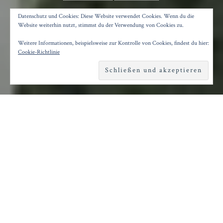
DIE VERFÜHRTEN
Datenschutz und Cookies: Diese Website verwendet Cookies. Wenn du die
Website weiterhin nutzt, stimmst du der Verwendung von Cookies zu.
Weitere Informationen, beispielsweise zur Kontrolle von Cookies, findest du hier:
Posted on
2. Juli 2017
by
Konrad Kögler
Cookie-Richtlinie
Reading time
3 minutes
Sofia Coppolas Südstaaten-
Kammerspiel über sieben
Frauen und einen Mann
Am besten schaut man sich Sofia Coppolas
neuen Film „Die Verführten“ im Doppelpack mit