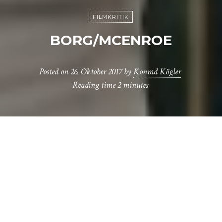
FILMKRITIK
BORG/MCENROE
Posted on
26. Oktober 2017
by
Konrad Kögler
Reading time
2 minutes
V
on solchen Duellen lebt der Sport: hier
der strahlende Seriensieger, dort der
aggressive Newcomer. In der vorigen
Bundesliga-Saison stürzten sich die Medien auf
das Duell des Rekordmeisters aus Bayern und