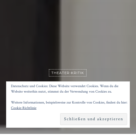
THEATER-KRITIK
FALL DER GÖTTER IN ESSEN
Datenschutz und Cookies: Diese Website verwendet Cookies. Wenn du die
Website weiterhin nutzt, stimmst du der Verwendung von Cookies zu.
Weitere Informationen, beispielsweise zur Kontrolle von Cookies, findest du hier:
Posted on
12. Mai 2018
by
Konrad Kögler
Cookie-Richtlinie
Reading time
4 minutes