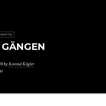
LMKRITIK
N GÄNGEN
18
by
Konrad Kögler
te